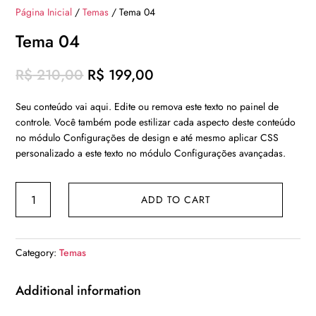
Página Inicial
/
Temas
/ Tema 04
Tema 04
Original
Current
R$
210,00
R$
199,00
price
price
Seu conteúdo vai aqui. Edite ou remova este texto no painel de
was:
is:
controle. Você também pode estilizar cada aspecto deste conteúdo
R$ 210,00.
R$ 199,00.
no módulo Configurações de design e até mesmo aplicar CSS
personalizado a este texto no módulo Configurações avançadas.
Tema
ADD TO CART
04
quantity
Category:
Temas
Additional information